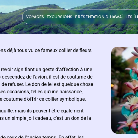
VOYAGES
EXCURSIONS
PRÉSENTATION D’HAWAÏ
LES ÎL
ons déjà tous vu ce fameux collier de fleurs
 revoir signifiant un geste d’affection à une
 descendez de l’avion, il est de coutume de
u de refuser. Le don de lei est quelque chose
rses occasions, telles qu’une naissance,
 de coutume d’offrir ce collier symbolique.
aiguille, mais ils peuvent être également
pas un simple joli cadeau, c’est un don de la
 de ceux de l’ancien temps. En effet, les